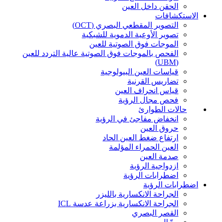
الحقن داخل العين
الاستكشافات
التصوير المقطعي البصري (OCT)
تصوير الأوعية الدموية للشبكية
الموجات فوق الصوتية للعين
الفحص بالموجات فوق الصوتية عالية التردد للعين
(UBM)
قياسات العين البيولوجية
تضاريس القرنية
قياس انحراف العين
فحص مجال الرؤية
حالات الطوارئ
انخفاض مفاجئ في الرؤية
حروق العين
ارتفاع ضغط العين الحاد
العين الحمراء المؤلمة
صدمة العين
ازدواجية الرؤية
اضطرابات الرؤية
اضطرابات الرؤية
الجراحة الانكسارية بالليزر
الجراحة الانكسارية بزراعة عدسة ICL
القصر البصري