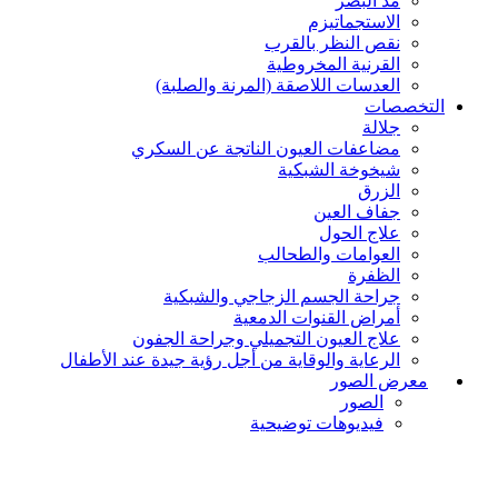
مدّ البصر
الاستجماتيزم
نقص النظر بالقرب
القرنية المخروطية
العدسات اللاصقة (المرنة والصلبة)
التخصصات
جلالة
مضاعفات العيون الناتجة عن السكري
شيخوخة الشبكية
الزرق
جفاف العين
علاج الحول
العوامات والطحالب
الظفرة
جراحة الجسم الزجاجي والشبكية
أمراض القنوات الدمعية
علاج العيون التجميلي وجراحة الجفون
الرعاية والوقاية من أجل رؤية جيدة عند الأطفال
معرض الصور
الصور
فيديوهات توضيحية