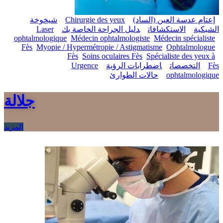
إعتام عدسة العين (الساد)
Chirurgie des yeux
شيخوخة
الشبكية
الاستكشافات
دليل الجراحة الخاصة بك
Laser
ophtalmologique
Médecin ophtalmologiste
Médecin spécialiste
Fès
Myopie / Hypermétropie / Astigmatisme
Ophtalmologue
Fès
Soins oculaires Fès
Spécialiste des yeux à
Fès
التخصصات
اضطرابات الرؤية
Urgence
ophtalmologique
حالات الطوارئ
جلالة
المزيد