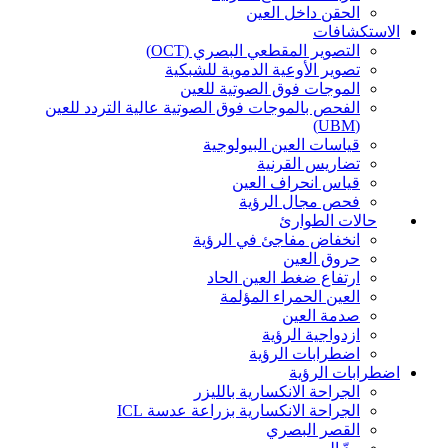
الحقن داخل العين
الاستكشافات
التصوير المقطعي البصري (OCT)
تصوير الأوعية الدموية للشبكية
الموجات فوق الصوتية للعين
الفحص بالموجات فوق الصوتية عالية التردد للعين
(UBM)
قياسات العين البيولوجية
تضاريس القرنية
قياس انحراف العين
فحص مجال الرؤية
حالات الطوارئ
انخفاض مفاجئ في الرؤية
حروق العين
ارتفاع ضغط العين الحاد
العين الحمراء المؤلمة
صدمة العين
ازدواجية الرؤية
اضطرابات الرؤية
اضطرابات الرؤية
الجراحة الانكسارية بالليزر
الجراحة الانكسارية بزراعة عدسة ICL
القصر البصري