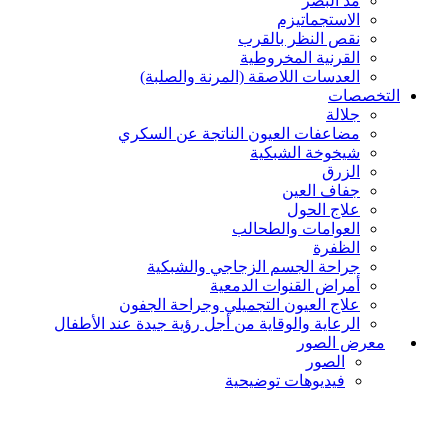
مدّ البصر
الاستجماتيزم
نقص النظر بالقرب
القرنية المخروطية
العدسات اللاصقة (المرنة والصلبة)
التخصصات
جلالة
مضاعفات العيون الناتجة عن السكري
شيخوخة الشبكية
الزرق
جفاف العين
علاج الحول
العوامات والطحالب
الظفرة
جراحة الجسم الزجاجي والشبكية
أمراض القنوات الدمعية
علاج العيون التجميلي وجراحة الجفون
الرعاية والوقاية من أجل رؤية جيدة عند الأطفال
معرض الصور
الصور
فيديوهات توضيحية