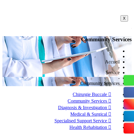
X
Community Services
Home
-
Service
-
Community Services
Chirurgie Buccale
Community Services
Diagnosis & Investigation
Medical & Surgical
Specialised Support Service
Health Rehabitation