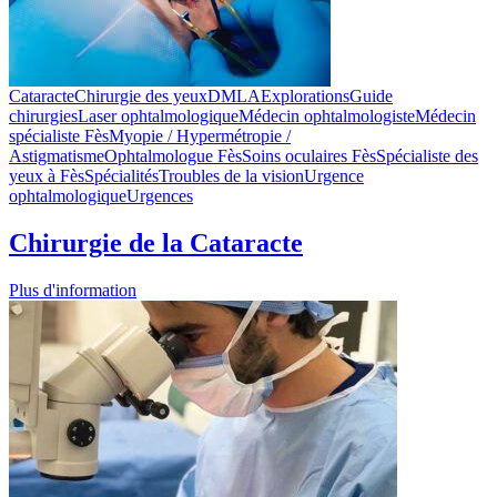
Cataracte
Chirurgie des yeux
DMLA
Explorations
Guide
chirurgies
Laser ophtalmologique
Médecin ophtalmologiste
Médecin
spécialiste Fès
Myopie / Hypermétropie /
Astigmatisme
Ophtalmologue Fès
Soins oculaires Fès
Spécialiste des
yeux à Fès
Spécialités
Troubles de la vision
Urgence
ophtalmologique
Urgences
Chirurgie de la Cataracte
Plus d'information