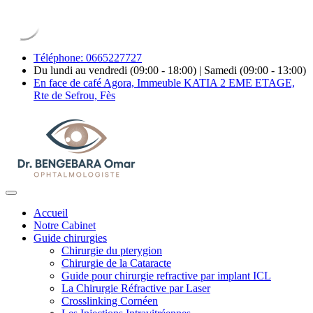
Téléphone: 0665227727
Du lundi au vendredi (09:00 - 18:00) | Samedi (09:00 - 13:00)
En face de café Agora, Immeuble KATIA 2 EME ETAGE,
Rte de Sefrou, Fès
Accueil
Notre Cabinet
Guide chirurgies
Chirurgie du pterygion
Chirurgie de la Cataracte
Guide pour chirurgie refractive par implant ICL
La Chirurgie Réfractive par Laser
Crosslinking Cornéen