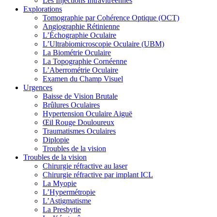
Les Injections Intravitréennes
Explorations
Tomographie par Cohérence Optique (OCT)
Angiographie Rétinienne
L’Échographie Oculaire
L’Ultrabiomicroscopie Oculaire (UBM)
La Biométrie Oculaire
La Topographie Cornéenne
L’Aberrométrie Oculaire
Examen du Champ Visuel
Urgences
Baisse de Vision Brutale
Brûlures Oculaires
Hypertension Oculaire Aiguë
Œil Rouge Douloureux
Traumatismes Oculaires
Diplopie
Troubles de la vision
Troubles de la vision
Chirurgie réfractive au laser
Chirurgie réfractive par implant ICL
La Myopie
L’Hypermétropie
L’Astigmatisme
La Presbytie