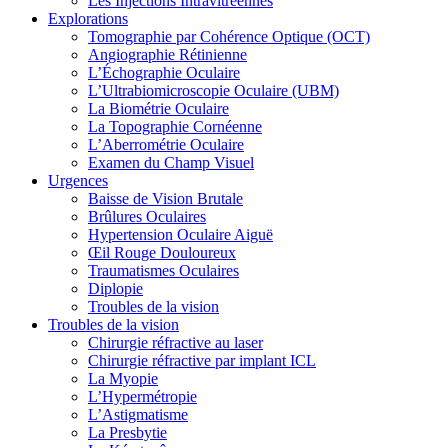
Les Injections Intravitréennes
Explorations
Tomographie par Cohérence Optique (OCT)
Angiographie Rétinienne
L’Échographie Oculaire
L’Ultrabiomicroscopie Oculaire (UBM)
La Biométrie Oculaire
La Topographie Cornéenne
L’Aberrométrie Oculaire
Examen du Champ Visuel
Urgences
Baisse de Vision Brutale
Brûlures Oculaires
Hypertension Oculaire Aiguë
Œil Rouge Douloureux
Traumatismes Oculaires
Diplopie
Troubles de la vision
Troubles de la vision
Chirurgie réfractive au laser
Chirurgie réfractive par implant ICL
La Myopie
L’Hypermétropie
L’Astigmatisme
La Presbytie