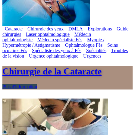
Cataracte
Chirurgie des yeux
DMLA
Explorations
Guide
chirurgies
Laser ophtalmologique
Médecin
ophtalmologiste
Médecin spécialiste Fès
Myopie /
Hypermétropie / Astigmatisme
Ophtalmologue Fès
Soins
oculaires Fès
Spécialiste des yeux à Fès
Spécialités
Troubles
de la vision
Urgence ophtalmologique
Urgences
Chirurgie de la Cataracte
Plus d'information