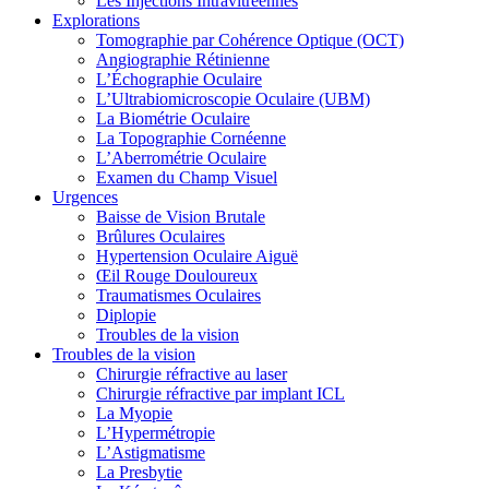
Les Injections Intravitréennes
Explorations
Tomographie par Cohérence Optique (OCT)
Angiographie Rétinienne
L’Échographie Oculaire
L’Ultrabiomicroscopie Oculaire (UBM)
La Biométrie Oculaire
La Topographie Cornéenne
L’Aberrométrie Oculaire
Examen du Champ Visuel
Urgences
Baisse de Vision Brutale
Brûlures Oculaires
Hypertension Oculaire Aiguë
Œil Rouge Douloureux
Traumatismes Oculaires
Diplopie
Troubles de la vision
Troubles de la vision
Chirurgie réfractive au laser
Chirurgie réfractive par implant ICL
La Myopie
L’Hypermétropie
L’Astigmatisme
La Presbytie