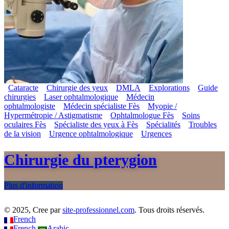
Cataracte
Chirurgie des yeux
DMLA
Explorations
Guide
chirurgies
Laser ophtalmologique
Médecin
ophtalmologiste
Médecin spécialiste Fès
Myopie /
Hypermétropie / Astigmatisme
Ophtalmologue Fès
Soins
oculaires Fès
Spécialiste des yeux à Fès
Spécialités
Troubles
de la vision
Urgence ophtalmologique
Urgences
Chirurgie du pterygion
Plus d'information
© 2025, Cree par
site-professionnel.com
. Tous droits réservés.
French
French
Arabic