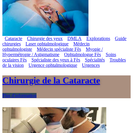
Cataracte
Chirurgie des yeux
DMLA
Explorations
Guide
chirurgies
Laser ophtalmologique
Médecin
ophtalmologiste
Médecin spécialiste Fès
Myopie /
Hypermétropie / Astigmatisme
Ophtalmologue Fès
Soins
oculaires Fès
Spécialiste des yeux à Fès
Spécialités
Troubles
de la vision
Urgence ophtalmologique
Urgences
Chirurgie de la Cataracte
Plus d'information