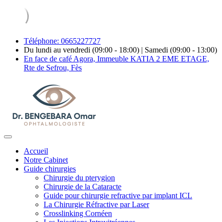
Téléphone: 0665227727
Du lundi au vendredi (09:00 - 18:00) | Samedi (09:00 - 13:00)
En face de café Agora, Immeuble KATIA 2 EME ETAGE,
Rte de Sefrou, Fès
Accueil
Notre Cabinet
Guide chirurgies
Chirurgie du pterygion
Chirurgie de la Cataracte
Guide pour chirurgie refractive par implant ICL
La Chirurgie Réfractive par Laser
Crosslinking Cornéen