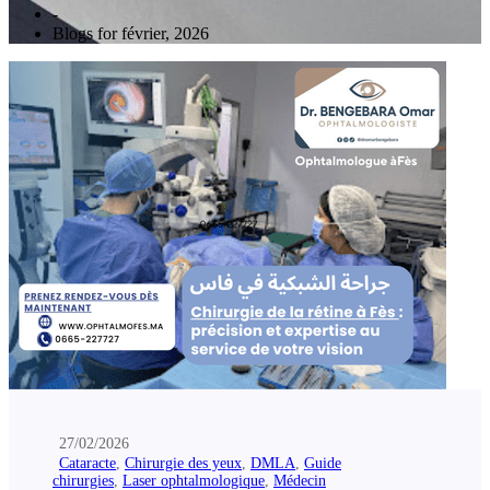
-
Blogs for février, 2026
27/02/2026
Cataracte
,
Chirurgie des yeux
,
DMLA
,
Guide
chirurgies
,
Laser ophtalmologique
,
Médecin