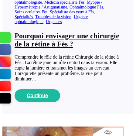
ophtalmologiste
,
Médecin spécialiste Fès
,
Myopie /
Hypermétropie / Astigmatisme
,
Ophtalmologue Fès
,
Soins oculaires Fès
,
Spécialiste des yeux à Fès
,
Spécialités
,
Troubles de la vision
,
Urgence
ophtalmologique
,
Urgences
Pourquoi envisager une chirurgie
de la rétine à Fès ?
Comprendre le rôle de la rétine Chirurgie de la rétine à
Fès : La rétine joue un rôle central dans la vision. Elle
capte la lumière et transmet les images au cerveau.
Lorsqu’elle présente un problème, la vue peut
diminuer…
Continue