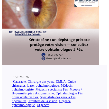
16/02/2026
Cataracte
,
Chirurgie des yeux
,
DMLA
,
Guide
chirurgies
,
Laser ophtalmologique
,
Médecin
ophtalmologiste
,
Médecin spécialiste Fès
,
Myopie /
Hypermétropie / Astigmatisme
,
Ophtalmologue Fès
,
Soins oculaires Fès
,
Spécialiste des yeux à Fès
,
Spécialités
,
Troubles de la vision
,
Urgence
ophtalmologique
,
Urgences