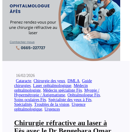
16/02/2026
Cataracte
,
Chirurgie des yeux
,
DMLA
,
Guide
chirurgies
,
Laser ophtalmologique
,
Médecin
ophtalmologiste
,
Médecin spécialiste Fès
,
Myopie /
Hypermétropie / Astigmatisme
,
Ophtalmologue Fès
,
Soins oculaires Fès
,
Spécialiste des yeux à Fès
,
Spécialités
,
Troubles de la vision
,
Urgence
ophtalmologique
,
Urgences
Chirurgie réfractive au laser à
Fès avec le Dr Bengebara Omar