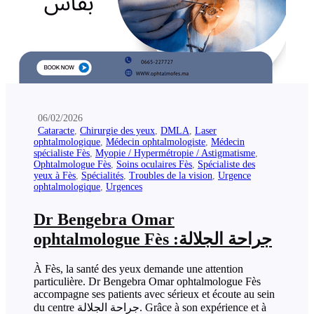
06/02/2026
Cataracte
,
Chirurgie des yeux
,
DMLA
,
Laser
ophtalmologique
,
Médecin ophtalmologiste
,
Médecin
spécialiste Fès
,
Myopie / Hypermétropie / Astigmatisme
,
Ophtalmologue Fès
,
Soins oculaires Fès
,
Spécialiste des
yeux à Fès
,
Spécialités
,
Troubles de la vision
,
Urgence
ophtalmologique
,
Urgences
Dr Bengebra Omar
ophtalmologue Fès :جراحة الجلالة
À Fès, la santé des yeux demande une attention
particulière. Dr Bengebra Omar ophtalmologue Fès
accompagne ses patients avec sérieux et écoute au sein
du centre جراحة الجلالة. Grâce à son expérience et à