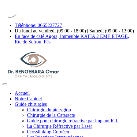
Téléphone: 0665227727
Du lundi au vendredi (09:00 - 18:00) | Samedi (09:00 - 13:00)
En face de café Agora, Immeuble KATIA 2 EME ETAGE,
Rte de Sefrou, Fès
Accueil
Notre Cabinet
Guide chirurgies
Chirurgie du pterygion
Chirurgie de la Cataracte
Guide pour chirurgie refractive par implant ICL
La Chirurgie Réfractive par Laser
Crosslinking Cornéen