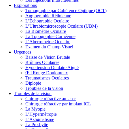
Les Injections Intravitréennes
Explorations
Tomographie par Cohérence Optique (OCT)
Angiographie Rétinienne
L’Échographie Oculaire
L’Ultrabiomicroscopie Oculaire (UBM)
La Biométrie Oculaire
La Topographie Cornéenne
L’Aberrométrie Oculaire
Examen du Champ Visuel
Urgences
Baisse de Vision Brutale
Brûlures Oculaires
Hypertension Oculaire Aiguë
Œil Rouge Douloureux
Traumatismes Oculaires
Diplopie
Troubles de la vision
Troubles de la vision
Chirurgie réfractive au laser
Chirurgie réfractive par implant ICL
La Myopie
L’Hypermétropie
L’Astigmatisme
La Presbytie