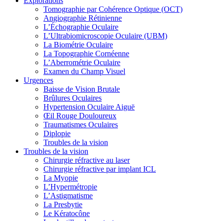
Explorations
Tomographie par Cohérence Optique (OCT)
Angiographie Rétinienne
L’Échographie Oculaire
L’Ultrabiomicroscopie Oculaire (UBM)
La Biométrie Oculaire
La Topographie Cornéenne
L’Aberrométrie Oculaire
Examen du Champ Visuel
Urgences
Baisse de Vision Brutale
Brûlures Oculaires
Hypertension Oculaire Aiguë
Œil Rouge Douloureux
Traumatismes Oculaires
Diplopie
Troubles de la vision
Troubles de la vision
Chirurgie réfractive au laser
Chirurgie réfractive par implant ICL
La Myopie
L’Hypermétropie
L’Astigmatisme
La Presbytie
Le Kératocône