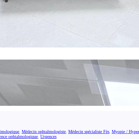
almologique
,
Médecin ophtalmologiste
,
Médecin spécialiste Fès
,
Myopie / Hyper
ence ophtalmologique
,
Urgences