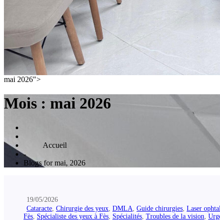
mai 2026">
Mois :
mai 2026
Home
-
Blogs for mai, 2026
19/05/2026
Cataracte
,
Chirurgie des yeux
,
DMLA
,
Guide chirurgies
,
Laser opht
Fès
,
Spécialiste des yeux à Fès
,
Spécialités
,
Troubles de la vision
,
Urg