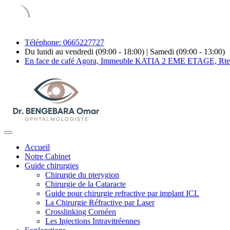
Téléphone: 0665227727
Du lundi au vendredi (09:00 - 18:00) | Samedi (09:00 - 13:00)
En face de café Agora, Immeuble KATIA 2 EME ETAGE, Rte 
Accueil
Notre Cabinet
Guide chirurgies
Chirurgie du pterygion
Chirurgie de la Cataracte
Guide pour chirurgie refractive par implant ICL
La Chirurgie Réfractive par Laser
Crosslinking Cornéen
Les Injections Intravitréennes