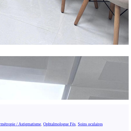
métropie / Astigmatisme
,
Ophtalmologue Fès
,
Soins oculaires