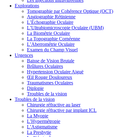
Les Injections Intravitréennes
Explorations
Tomographie par Cohérence Optique (OCT)
Angiographie Rétinienne
L’Échographie Oculaire
L’Ultrabiomicroscopie Oculaire (UBM)
La Biométrie Oculaire
La Topographie Cornéenne
L’Aberrométrie Oculaire
Examen du Champ Visuel
Urgences
Baisse de Vision Brutale
Brûlures Oculaires
Hypertension Oculaire Aiguë
Œil Rouge Douloureux
Traumatismes Oculaires
Diplopie
Troubles de la vision
Troubles de la vision
Chirurgie réfractive au laser
Chirurgie réfractive par implant ICL
La Myopie
L’Hypermétropie
L’Astigmatisme
La Presbytie