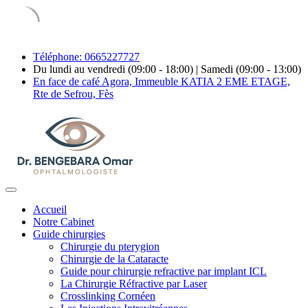
Téléphone: 0665227727
Du lundi au vendredi (09:00 - 18:00) | Samedi (09:00 - 13:00)
En face de café Agora, Immeuble KATIA 2 EME ETAGE,
Rte de Sefrou, Fès
Accueil
Notre Cabinet
Guide chirurgies
Chirurgie du pterygion
Chirurgie de la Cataracte
Guide pour chirurgie refractive par implant ICL
La Chirurgie Réfractive par Laser
Crosslinking Cornéen