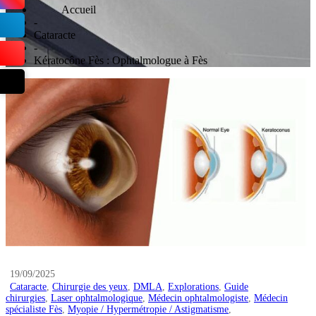
Home
-
Cataracte
-
Kératocône Fès : Ophtalmologue à Fès
19/09/2025
Cataracte
,
Chirurgie des yeux
,
DMLA
,
Explorations
,
Guide
chirurgies
,
Laser ophtalmologique
,
Médecin ophtalmologiste
,
Médecin
spécialiste Fès
,
Myopie / Hypermétropie / Astigmatisme
,