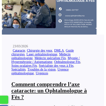
23/03/2026
Cataracte
,
Chirurgie des yeux
,
DMLA
,
Guide
chirurgies
,
Laser ophtalmologique
,
Médecin
ophtalmologiste
,
Médecin spécialiste Fès
,
Myopie /
Hypermétropie / Astigmatisme
,
Ophtalmologue Fès
,
Soins oculaires Fès
,
Spécialiste des yeux à Fès
,
Spécialités
,
Troubles de la vision
,
Urgence
ophtalmologique
,
Urgences
Comment comprendre l’axe
cataracte: un Ophtalmologue à
Fès ?