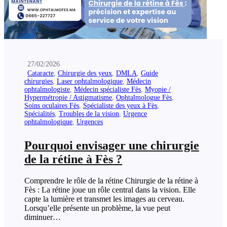
27/02/2026
Cataracte
,
Chirurgie des yeux
,
DMLA
,
Guide
chirurgies
,
Laser ophtalmologique
,
Médecin
ophtalmologiste
,
Médecin spécialiste Fès
,
Myopie /
Hypermétropie / Astigmatisme
,
Ophtalmologue Fès
,
Soins oculaires Fès
,
Spécialiste des yeux à Fès
,
Spécialités
,
Troubles de la vision
,
Urgence
ophtalmologique
,
Urgences
Pourquoi envisager une chirurgie
de la rétine à Fès ?
Comprendre le rôle de la rétine Chirurgie de la rétine à
Fès : La rétine joue un rôle central dans la vision. Elle
capte la lumière et transmet les images au cerveau.
Lorsqu’elle présente un problème, la vue peut
diminuer…