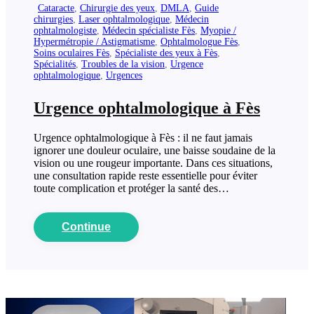
Cataracte
,
Chirurgie des yeux
,
DMLA
,
Guide
chirurgies
,
Laser ophtalmologique
,
Médecin
ophtalmologiste
,
Médecin spécialiste Fès
,
Myopie /
Hypermétropie / Astigmatisme
,
Ophtalmologue Fès
,
Soins oculaires Fès
,
Spécialiste des yeux à Fès
,
Spécialités
,
Troubles de la vision
,
Urgence
ophtalmologique
,
Urgences
Urgence ophtalmologique à Fès
Urgence ophtalmologique à Fès : il ne faut jamais
ignorer une douleur oculaire, une baisse soudaine de la
vision ou une rougeur importante. Dans ces situations,
une consultation rapide reste essentielle pour éviter
toute complication et protéger la santé des…
Continue