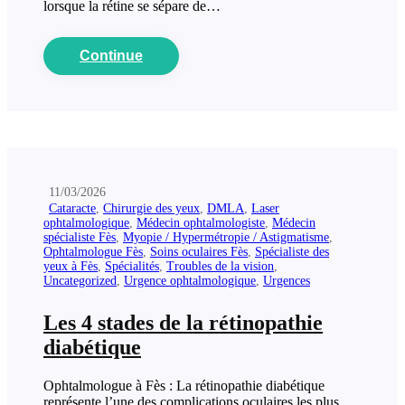
lorsque la rétine se sépare de…
Continue
11/03/2026
Cataracte
,
Chirurgie des yeux
,
DMLA
,
Laser
ophtalmologique
,
Médecin ophtalmologiste
,
Médecin
spécialiste Fès
,
Myopie / Hypermétropie / Astigmatisme
,
Ophtalmologue Fès
,
Soins oculaires Fès
,
Spécialiste des
yeux à Fès
,
Spécialités
,
Troubles de la vision
,
Uncategorized
,
Urgence ophtalmologique
,
Urgences
Les 4 stades de la rétinopathie
diabétique
Ophtalmologue à Fès : La rétinopathie diabétique
représente l’une des complications oculaires les plus