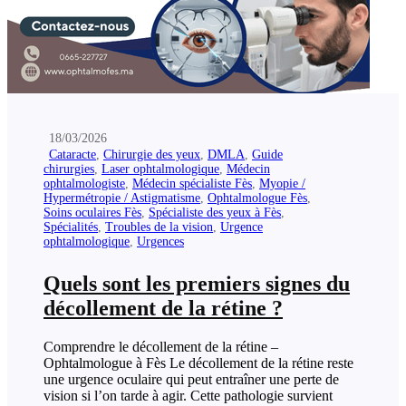
18/03/2026
Cataracte
,
Chirurgie des yeux
,
DMLA
,
Guide
chirurgies
,
Laser ophtalmologique
,
Médecin
ophtalmologiste
,
Médecin spécialiste Fès
,
Myopie /
Hypermétropie / Astigmatisme
,
Ophtalmologue Fès
,
Soins oculaires Fès
,
Spécialiste des yeux à Fès
,
Spécialités
,
Troubles de la vision
,
Urgence
ophtalmologique
,
Urgences
Quels sont les premiers signes du
décollement de la rétine ?
Comprendre le décollement de la rétine –
Ophtalmologue à Fès Le décollement de la rétine reste
une urgence oculaire qui peut entraîner une perte de
vision si l’on tarde à agir. Cette pathologie survient