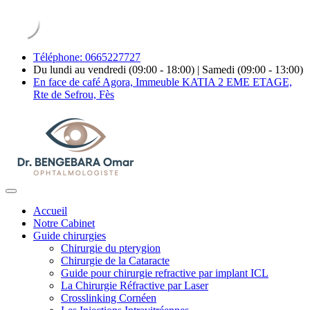
Téléphone: 0665227727
Du lundi au vendredi (09:00 - 18:00) | Samedi (09:00 - 13:00)
En face de café Agora, Immeuble KATIA 2 EME ETAGE,
Rte de Sefrou, Fès
Accueil
Notre Cabinet
Guide chirurgies
Chirurgie du pterygion
Chirurgie de la Cataracte
Guide pour chirurgie refractive par implant ICL
La Chirurgie Réfractive par Laser
Crosslinking Cornéen