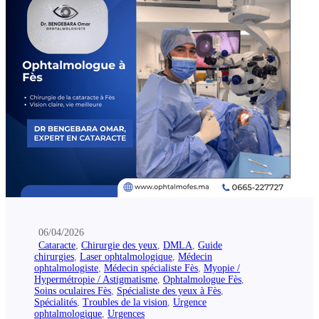
06/04/2026
Cataracte
,
Chirurgie des yeux
,
DMLA
,
Guide
chirurgies
,
Laser ophtalmologique
,
Médecin
ophtalmologiste
,
Médecin spécialiste Fès
,
Myopie /
Hypermétropie / Astigmatisme
,
Ophtalmologue Fès
,
Soins oculaires Fès
,
Spécialiste des yeux à Fès
,
Spécialités
,
Troubles de la vision
,
Urgence
ophtalmologique
,
Urgences