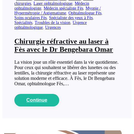
chirurgies
,
Laser ophtalmologique
,
Médecin
ophtalmologiste
,
Médecin spécialiste Fès
,
Myopie /
Hypermétropie / Astigmatisme
,
Ophtalmologue Fès
,
Soins oculaires Fès
,
Spécialiste des yeux à Fès
,
Spécialités
,
Troubles de la vision
,
Urgence
ophtalmologique
,
Urgences
Chirurgie réfractive au laser à
Fès avec le Dr Bengebara Omar
La vision joue un rôle essentiel dans la vie quotidienne.
Pour ceux qui souhaitent se libérer des lunettes ou des
lentilles, la chirurgie réfractive au laser représente une
solution moderne et efficace. À Fès, le Dr Bengebara
Omar, ophtalmologue Fès,…
Continue