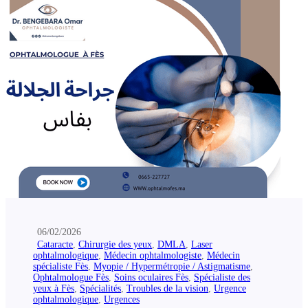
06/02/2026
Cataracte
,
Chirurgie des yeux
,
DMLA
,
Laser
ophtalmologique
,
Médecin ophtalmologiste
,
Médecin
spécialiste Fès
,
Myopie / Hypermétropie / Astigmatisme
,
Ophtalmologue Fès
,
Soins oculaires Fès
,
Spécialiste des
yeux à Fès
,
Spécialités
,
Troubles de la vision
,
Urgence
ophtalmologique
,
Urgences