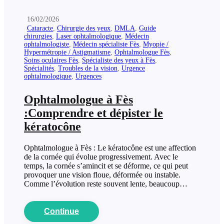
16/02/2026
Cataracte
,
Chirurgie des yeux
,
DMLA
,
Guide
chirurgies
,
Laser ophtalmologique
,
Médecin
ophtalmologiste
,
Médecin spécialiste Fès
,
Myopie /
Hypermétropie / Astigmatisme
,
Ophtalmologue Fès
,
Soins oculaires Fès
,
Spécialiste des yeux à Fès
,
Spécialités
,
Troubles de la vision
,
Urgence
ophtalmologique
,
Urgences
Ophtalmologue à Fès
:Comprendre et dépister le
kératocône
Ophtalmologue à Fès : Le kératocône est une affection
de la cornée qui évolue progressivement. Avec le
temps, la cornée s’amincit et se déforme, ce qui peut
provoquer une vision floue, déformée ou instable.
Comme l’évolution reste souvent lente, beaucoup…
Continue