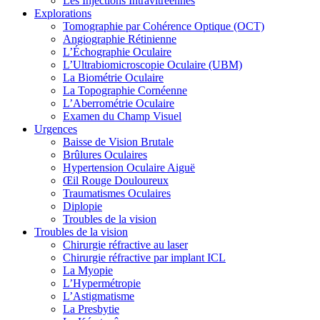
Les Injections Intravitréennes
Explorations
Tomographie par Cohérence Optique (OCT)
Angiographie Rétinienne
L’Échographie Oculaire
L’Ultrabiomicroscopie Oculaire (UBM)
La Biométrie Oculaire
La Topographie Cornéenne
L’Aberrométrie Oculaire
Examen du Champ Visuel
Urgences
Baisse de Vision Brutale
Brûlures Oculaires
Hypertension Oculaire Aiguë
Œil Rouge Douloureux
Traumatismes Oculaires
Diplopie
Troubles de la vision
Troubles de la vision
Chirurgie réfractive au laser
Chirurgie réfractive par implant ICL
La Myopie
L’Hypermétropie
L’Astigmatisme
La Presbytie