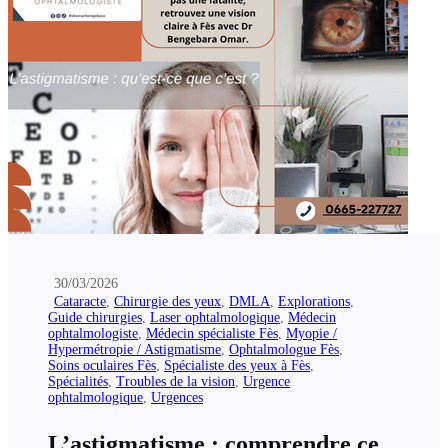
30/03/2026
Cataracte
,
Chirurgie des yeux
,
DMLA
,
Explorations
,
Guide chirurgies
,
Laser ophtalmologique
,
Médecin
ophtalmologiste
,
Médecin spécialiste Fès
,
Myopie /
Hypermétropie / Astigmatisme
,
Ophtalmologue Fès
,
Soins oculaires Fès
,
Spécialiste des yeux à Fès
,
Spécialités
,
Troubles de la vision
,
Urgence
ophtalmologique
,
Urgences
L’astigmatisme : comprendre ce